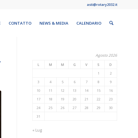
asti@rotary2032.it
E
CONTATTO
NEWS & MEDIA
CALENDARIO
Agosto 2026
Y
L
M
M
G
V
S
D
1
2
3
4
5
6
7
8
9
10
11
12
13
14
15
16
17
18
19
20
21
22
23
24
25
26
27
28
29
30
31
« Lug