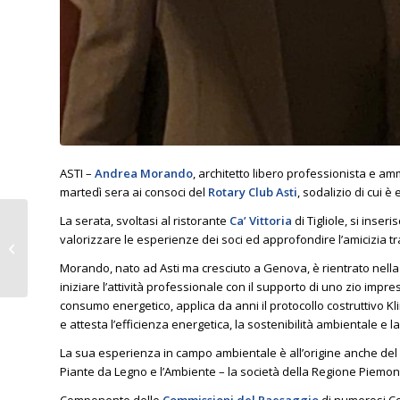
ASTI –
Andrea Morando
, architetto libero professionista e am
martedì sera ai consoci del
Rotary Club Asti
, sodalizio di cui 
La serata, svoltasi al ristorante
Ca’ Vittoria
di Tigliole, si ins
IL ROTARY CLUB ASTI
valorizzare le esperienze dei soci ed approfondire l’amicizia tra 
HA COMPIUTO 75 ANNI
– IL NEOPRESIDENTE
Morando, nato ad Asti ma cresciuto a Genova, è rientrato nella 
GAI HA RESO NOTO...
iniziare l’attività professionale con il supporto di uno zio impr
consumo energetico, applica da anni il protocollo costruttivo Kl
e attesta l’efficienza energetica, la sostenibilità ambientale e l
La sua esperienza in campo ambientale è all’origine anche del 
Piante da Legno e l’Ambiente – la società della Regione Piemon
Componente delle
Commissioni del Paesaggio
di numerosi Co