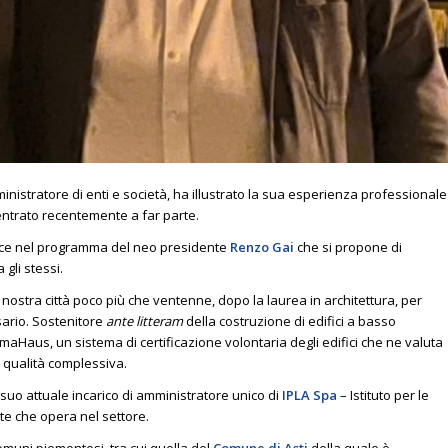
ministratore di enti e società, ha illustrato la sua esperienza professionale
è entrato recentemente a far parte.
erisce nel programma del neo presidente
Renzo Gai
che si propone di
gli stessi.
nostra città poco più che ventenne, dopo la laurea in architettura, per
esario. Sostenitore
ante litteram
della costruzione di edifici a basso
imaHaus, un sistema di certificazione volontaria degli edifici che ne valuta
a qualità complessiva.
suo attuale incarico di amministratore unico di
IPLA Spa
– Istituto per le
te che opera nel settore.
muni piemontesi, tra cui quella del
Comune di Asti
della quale è