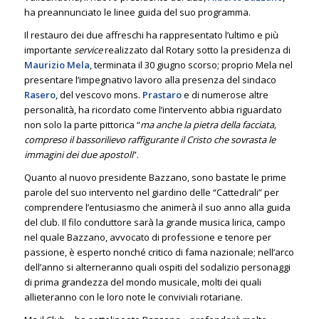
ha preannunciato le linee guida del suo programma.
Il restauro dei due affreschi ha rappresentato l’ultimo e più
importante
service
realizzato dal Rotary sotto la presidenza di
Maurizio Mela
, terminata il 30 giugno scorso; proprio Mela nel
presentare l’impegnativo lavoro alla presenza del sindaco
Rasero
, del vescovo mons.
Prastaro
e di numerose altre
personalità, ha ricordato come l’intervento abbia riguardato
non solo la parte pittorica “
ma anche la pietra della facciata,
compreso il bassorilievo raffigurante il Cristo che sovrasta le
immagini dei due apostoli
”.
Quanto al nuovo presidente Bazzano, sono bastate le prime
parole del suo intervento nel giardino delle “Cattedrali” per
comprendere l’entusiasmo che animerà il suo anno alla guida
del club. Il filo conduttore sarà la grande musica lirica, campo
nel quale Bazzano, avvocato di professione e tenore per
passione, è esperto nonché critico di fama nazionale; nell’arco
dell’anno si alterneranno quali ospiti del sodalizio personaggi
di prima grandezza del mondo musicale, molti dei quali
allieteranno con le loro note le conviviali rotariane.