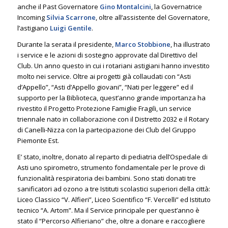
anche il Past Governatore
Gino Montalcini
, la Governatrice
Incoming
Silvia Scarrone
, oltre all’assistente del Governatore,
l’astigiano
Luigi Gentile
.
Durante la serata il presidente,
Marco Stobbione
, ha illustrato
i service e le azioni di sostegno approvate dal Direttivo del
Club. Un anno questo in cui i rotariani astigiani hanno investito
molto nei service. Oltre ai progetti già collaudati con “Asti
d’Appello”, “Asti d’Appello giovani”, “Nati per leggere” ed il
supporto per la Biblioteca, quest’anno grande importanza ha
rivestito il Progetto Protezione Famiglie Fragili, un service
triennale nato in collaborazione con il Distretto 2032 e il Rotary
di Canelli-Nizza con la partecipazione dei Club del Gruppo
Piemonte Est.
E’ stato, inoltre, donato al reparto di pediatria dell’Ospedale di
Asti uno spirometro, strumento fondamentale per le prove di
funzionalità respiratoria dei bambini. Sono stati donati tre
sanificatori ad ozono a tre Istituti scolastici superiori della città:
Liceo Classico “V. Alfieri”, Liceo Scientifico “F. Vercelli” ed Istituto
tecnico “A. Artom”. Ma il Service principale per quest’anno è
stato il “Percorso Alfieriano” che, oltre a donare e raccogliere