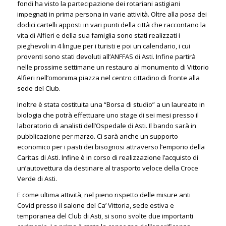
fondi ha visto la partecipazione dei rotariani astigiani
impegnati in prima persona in varie attività. Oltre alla posa dei
dodici cartelli apposti in vari punti della città che raccontano la
vita di Alfieri e della sua famiglia sono stati realizzati i
pieghevoli in 4 lingue per i turisti e poi un calendario, i cui
proventi sono stati devoluti all’ANFFAS di Asti. Infine partirà
nelle prossime settimane un restauro al monumento di Vittorio
Alfieri nell’omonima piazza nel centro cittadino di fronte alla
sede del Club.
Inoltre è stata costituita una “Borsa di studio” a un laureato in
biologia che potrà effettuare uno stage di sei mesi presso il
laboratorio di analisti dell’Ospedale di Asti. Il bando sarà in
pubblicazione per marzo. Ci sarà anche un supporto
economico per i pasti dei bisognosi attraverso l’emporio della
Caritas di Asti. Infine è in corso di realizzazione l’acquisto di
un’autovettura da destinare al trasporto veloce della Croce
Verde di Asti.
E come ultima attività, nel pieno rispetto delle misure anti
Covid presso il salone del Ca’ Vittoria, sede estiva e
temporanea del Club di Asti, si sono svolte due importanti