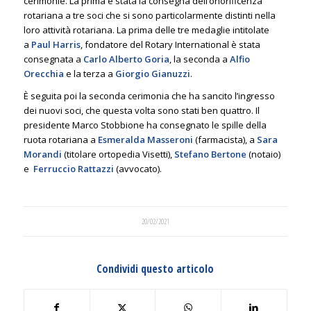
cerimonie. La prima è stata la consegna dell’onorificenza
rotariana a tre soci che si sono particolarmente distinti nella
loro attività rotariana. La prima delle tre medaglie intitolate
a
Paul Harris
, fondatore del Rotary International è stata
consegnata a
Carlo Alberto Goria
, la seconda a
Alfio
Orecchia
e la terza a
Giorgio Gianuzzi
.
È seguita poi la seconda cerimonia che ha sancito l’ingresso
dei nuovi soci, che questa volta sono stati ben quattro. Il
presidente Marco Stobbione ha consegnato le spille della
ruota rotariana a
Esmeralda Masseroni
(farmacista), a
Sara
Morandi
(titolare ortopedia Visetti),
Stefano Bertone
(notaio)
e
Ferruccio Rattazzi
(avvocato).
20/02/2021
Condividi questo articolo