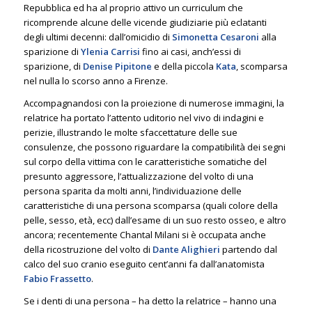
Repubblica ed ha al proprio attivo un curriculum che
ricomprende alcune delle vicende giudiziarie più eclatanti
degli ultimi decenni: dall’omicidio di
Simonetta Cesaroni
alla
sparizione di
Ylenia Carrisi
fino ai casi, anch’essi di
sparizione, di
Denise Pipitone
e della piccola
Kata
, scomparsa
nel nulla lo scorso anno a Firenze.
Accompagnandosi con la proiezione di numerose immagini, la
relatrice ha portato l’attento uditorio nel vivo di indagini e
perizie, illustrando le molte sfaccettature delle sue
consulenze, che possono riguardare la compatibilità dei segni
sul corpo della vittima con le caratteristiche somatiche del
presunto aggressore, l’attualizzazione del volto di una
persona sparita da molti anni, l’individuazione delle
caratteristiche di una persona scomparsa (quali colore della
pelle, sesso, età, ecc) dall’esame di un suo resto osseo, e altro
ancora; recentemente Chantal Milani si è occupata anche
della ricostruzione del volto di
Dante Alighieri
partendo dal
calco del suo cranio eseguito cent’anni fa dall’anatomista
Fabio Frassetto
.
Se i denti di una persona – ha detto la relatrice – hanno una