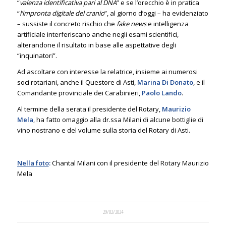
“
valenza identificativa pari al DNA
” e se l’orecchio è in pratica
“
l’impronta digitale del cranio
”, al giorno d’oggi – ha evidenziato
– sussiste il concreto rischio che
fake news
e intelligenza
artificiale interferiscano anche negli esami scientifici,
alterandone il risultato in base alle aspettative degli
“inquinatori”.
Ad ascoltare con interesse la relatrice, insieme ai numerosi
soci rotariani, anche il Questore di Asti,
Marina Di Donato
, e il
Comandante provinciale dei Carabinieri,
Paolo Lando
.
Al termine della serata il presidente del Rotary,
Maurizio
Mela
, ha fatto omaggio alla dr.ssa Milani di alcune bottiglie di
vino nostrano e del volume sulla storia del Rotary di Asti.
Nella foto
:
Chantal Milani con il presidente del Rotary Maurizio
Mela
29/02/2024