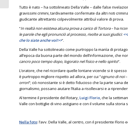
RACCONTATI AL
Tutto è nato – ha sottolineato Della Valle – dalle false rivelazion
ROTARY DAL
gravissimi crimini, tardivamente confermate da altri noti crimin
PRIMARIO...
giudicante altrettanto colpevolmente attribuì valore di prova.
“
In realtà non esisteva alcuna prova a carico di Tortora
– ha ricor
le parole che egli pronunciò al processo, rivolte ai suoi giudici:
<<
che lo siate anche voi!>>
”.
Della Valle ha sottolineato come purtroppo la manìa di protago
all’epoca da buona parte del mondo dell’informazione, che non 
cancro poco tempo dopo, logorato nel fisico e nello spirito
”.
L’oratore, che nel ricordare quelle lontane vicende si è spesso
è purtroppo migliore rispetto ad allora, per cui “
ognuno di noi
–
orrori
”; ciò nonostante si è detto fiducioso che la parte sana d
giornalismo, possano aiutare l’Italia a risollevarsi e a riprendersi 
Al termine il presidente del Rotary,
Luigi Florio
, che la settim
Valle con bottiglie di vino astigiano e con il volume sulla storia
Nella foto
: l’avv. Della Valle, al centro, con il presidente Florio 