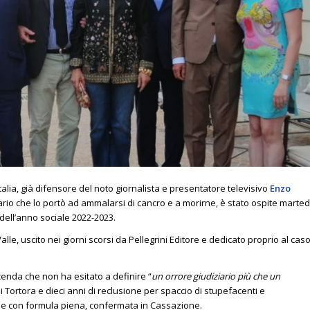
 Italia, già difensore del noto giornalista e presentatore televisivo
Enzo
iario che lo portò ad ammalarsi di cancro e a morirne, è stato ospite marted
a dell’anno sociale 2022-2023.
lle, uscito nei giorni scorsi da Pellegrini Editore e dedicato proprio al cas
icenda che non ha esitato a definire “
un orrore giudiziario più che un
 Tortora e dieci anni di reclusione per spaccio di stupefacenti e
one con formula piena, confermata in Cassazione.