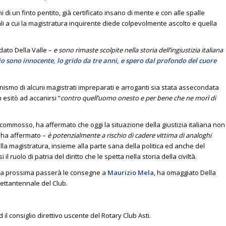
i di un finto pentito, già certificato insano di mente e con alle spalle
ali a cui la magistratura inquirente diede colpevolmente ascolto e quella
dato Della Valle –
e sono rimaste scolpite nella storia dell’ingiustizia italiana
io sono innocente, lo grido da tre anni, e spero dal profondo del cuore
nismo di alcuni magistrati impreparati e arroganti sia stata assecondata
esitò ad accanirsi “
contro quell’uomo onesto e per bene
che ne morì di
 commosso, ha affermato che oggi la situazione della giustizia italiana non
 ha affermato –
è potenzialmente a rischio di cadere vittima di analoghi
ella magistratura, insieme alla parte sana della politica ed anche del
il ruolo di patria del diritto che le spetta nella storia della civiltà.
ana prossima passerà le consegne a
Maurizio Mela
, ha omaggiato Della
 settantennale del Club.
ed il consiglio direttivo uscente del Rotary Club Asti.