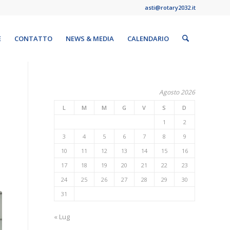
asti@rotary2032.it
E
CONTATTO
NEWS & MEDIA
CALENDARIO
Agosto 2026
L
M
M
G
V
S
D
1
2
3
4
5
6
7
8
9
10
11
12
13
14
15
16
17
18
19
20
21
22
23
24
25
26
27
28
29
30
31
« Lug