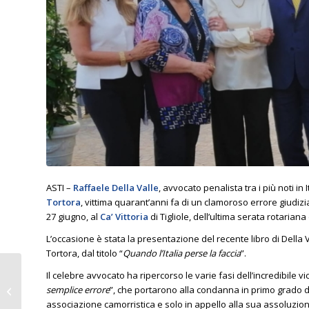
ASTI –
Raffaele Della Valle
, avvocato penalista tra i più noti in
Tortora
, vittima quarant’anni fa di un clamoroso errore giudiz
27 giugno, al
Ca’ Vittoria
di Tigliole, dell’ultima serata rotarian
L’occasione è stata la presentazione del recente libro di Della Va
Tortora, dal titolo “
Quando l’Italia perse la faccia
”.
I CINQUANT’ANNI DELLA
Il celebre avvocato ha ripercorso le varie fasi dell’incredibile v
CARDIOLOGIA
semplice errore
”, che portarono alla condanna in primo grado di
ASTIGIANA
associazione camorristica e solo in appello alla sua assoluzi