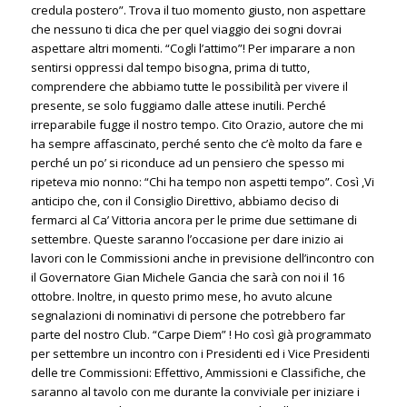
credula postero”. Trova il tuo momento giusto, non aspettare
che nessuno ti dica che per quel viaggio dei sogni dovrai
aspettare altri momenti. “Cogli l’attimo”! Per imparare a non
sentirsi oppressi dal tempo bisogna, prima di tutto,
comprendere che abbiamo tutte le possibilità per vivere il
presente, se solo fuggiamo dalle attese inutili. Perché
irreparabile fugge il nostro tempo. Cito Orazio, autore che mi
ha sempre affascinato, perché sento che c’è molto da fare e
perché un po’ si riconduce ad un pensiero che spesso mi
ripeteva mio nonno: “Chi ha tempo non aspetti tempo”. Così ,Vi
anticipo che, con il Consiglio Direttivo, abbiamo deciso di
fermarci al Ca’ Vittoria ancora per le prime due settimane di
settembre. Queste saranno l’occasione per dare inizio ai
lavori con le Commissioni anche in previsione dell’incontro con
il Governatore Gian Michele Gancia che sarà con noi il 16
ottobre. Inoltre, in questo primo mese, ho avuto alcune
segnalazioni di nominativi di persone che potrebbero far
parte del nostro Club. “Carpe Diem” ! Ho così già programmato
per settembre un incontro con i Presidenti ed i Vice Presidenti
delle tre Commissioni: Effettivo, Ammissioni e Classifiche, che
saranno al tavolo con me durante la conviviale per iniziare i