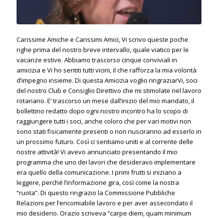
Carissime Amiche e Carissimi Amici, Vi scrivo queste poche
righe prima del nostro breve intervallo, quale viatico per le
vacanze estive. Abbiamo trascorso cinque conviviali in
amicizia e Vi ho sentiti tutti vicini, il che rafforza la mia volontà
d’impegno insieme. Di questa Amicizia voglio ringraziarVi, soci
del nostro Club e Consiglio Direttivo che mi stimolate nel lavoro
rotariano. E’ trascorso un mese dall’inizio del mio mandato, il
bollettino redatto dopo ogni nostro incontro ha lo scopo di
raggiungere tutti i soci, anche coloro che per vari motivi non
sono stati fisicamente presenti o non riusciranno ad esserlo in
un prossimo futuro. Così ci sentiamo uniti e al corrente delle
nostre attività! Vi avevo annunciato presentando il mio
programma che uno dei lavori che desideravo implementare
era quello della comunicazione. I primi frutti si iniziano a
leggere, perché l’informazione gira, così come la nostra
“ruota”. Di questo ringrazio la Commissione Pubbliche
Relazioni per l’encomiabile lavoro e per aver assecondato il
mio desiderio. Orazio scriveva “carpe diem, quam minimum