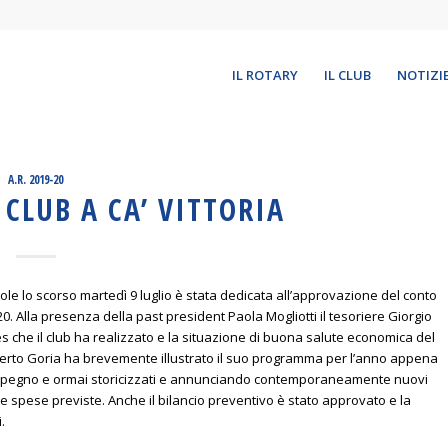
IL ROTARY
IL CLUB
NOTIZI
A.R. 2019-20
CLUB A CA’ VITTORIA
liole lo scorso martedì 9 luglio è stata dedicata all’approvazione del conto
0. Alla presenza della past president Paola Mogliotti il tesoriere Giorgio
ices che il club ha realizzato e la situazione di buona salute economica del
Alberto Goria ha brevemente illustrato il suo programma per l’anno appena
 impegno e ormai storicizzati e annunciando contemporaneamente nuovi
delle spese previste. Anche il bilancio preventivo è stato approvato e la
.