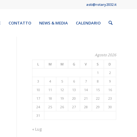
asti@rotary2032.it
E
CONTATTO
NEWS & MEDIA
CALENDARIO
Agosto 2026
L
M
M
G
V
S
D
1
2
3
4
5
6
7
8
9
10
11
12
13
14
15
16
17
18
19
20
21
22
23
24
25
26
27
28
29
30
31
« Lug