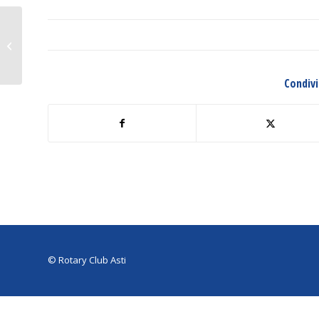
Passaggio del collare:
Carlo Alberto Goria
succede a Paola
Mogliotti
Condivi
© Rotary Club Asti