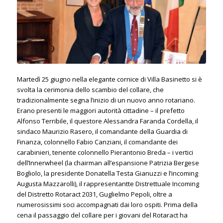
Martedì 25 giugno nella elegante cornice di Villa Basinetto si è
svolta la cerimonia dello scambio del collare, che
tradizionalmente segna l’inizio di un nuovo anno rotariano.
Erano presenti le maggiori autorità cittadine – il prefetto
Alfonso Terribile, il questore Alessandra Faranda Cordella, il
sindaco Maurizio Rasero, il comandante della Guardia di
Finanza, colonnello Fabio Canziani, il comandante dei
carabinieri, tenente colonnello Pierantonio Breda – i vertici
dell’Innerwheel (la chairman all’espansione Patrizia Bergese
Bogliolo, la presidente Donatella Testa Gianuzzi e l’incoming
Augusta Mazzarolli), il rappresentantte Distrettuale Incoming
del Distretto Rotaract 2031, Guglielmo Pepoli, oltre a
numerosissimi soci accompagnati dai loro ospiti. Prima della
cena il passaggio del collare per i giovani del Rotaract ha