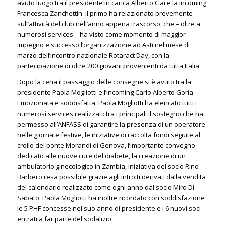
avuto luogo tra il presidente in carica Alberto Gai e la incoming
Francesca Zanchettin: il primo ha relazionato brevemente
sull’attività del club nell’anno appena trascorso, che – oltre a
numerosi services – ha visto come momento di maggior
impegno e successo l’organizzazione ad Asti nel mese di
marzo dell’incontro nazionale Rotaract Day, con la
partecipazione di oltre 200 giovani provenienti da tutta Italia
Dopo la cena il passaggio delle consegne si è avuto tra la
presidente Paola Mogliotti e l’incoming Carlo Alberto Goria.
Emozionata e soddisfatta, Paola Mogliotti ha elencato tutti i
numerosi services realizzati: tra i principali il sostegno che ha
permesso all’ANFASS di garantire la presenza di un operatore
nelle giornate festive, le iniziative di raccolta fondi seguite al
crollo del ponte Morandi di Genova, l’importante convegno
dedicato alle nuove cure del diabete, la creazione di un
ambulatorio ginecologico in Zambia, iniziativa del socio Rino
Barbero resa possibile grazie agli introiti derivati dalla vendita
del calendario realizzato come ogni anno dal socio Miro Di
Sabato. Paola Mogliotti ha inoltre ricordato con soddisfazione
le 5 PHF concesse nel suo anno di presidente e i 6 nuovi soci
entrati a far parte del sodalizio.